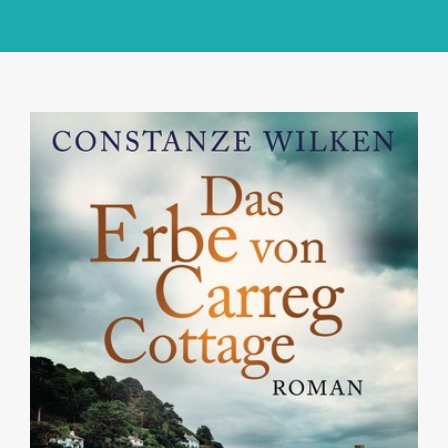
GlücksMond Atelier
Meine Lieblingsblogs
Über mich
Kontakt