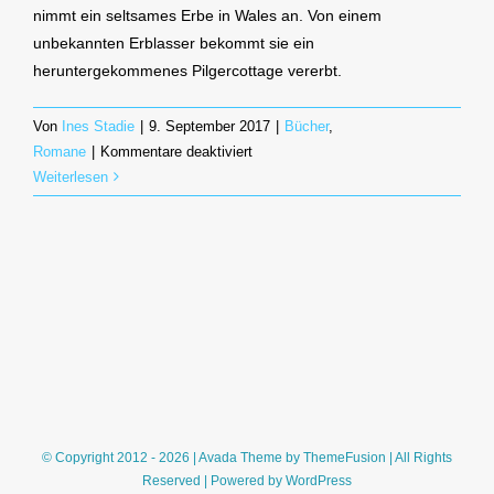
nimmt ein seltsames Erbe in Wales an. Von einem
unbekannten Erblasser bekommt sie ein
heruntergekommenes Pilgercottage vererbt.
Von
Ines Stadie
|
9. September 2017
|
Bücher
,
für
Romane
|
Kommentare deaktiviert
Das
Weiterlesen
Erbe
von
Carreg
Cottage
(Constanze
Wilken)
© Copyright 2012 - 2026 | Avada Theme by
ThemeFusion
| All Rights
Reserved | Powered by
WordPress