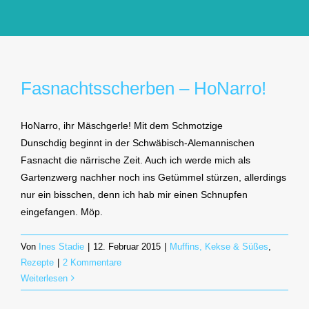
GlücksMond Atelier
Meine Lieblingsblogs
Fasnachtsscherben – HoNarro!
Über mich
HoNarro, ihr Mäschgerle! Mit dem Schmotzige
Dunschdig beginnt in der Schwäbisch-Alemannischen
Kontakt
Fasnacht die närrische Zeit. Auch ich werde mich als
Gartenzwerg nachher noch ins Getümmel stürzen, allerdings
nur ein bisschen, denn ich hab mir einen Schnupfen
eingefangen. Möp.
Von
Ines Stadie
|
12. Februar 2015
|
Muffins, Kekse & Süßes
,
Rezepte
|
2 Kommentare
Weiterlesen