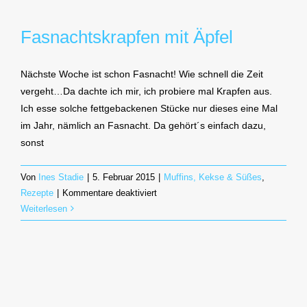
Fasnachtskrapfen mit Äpfel
Nächste Woche ist schon Fasnacht! Wie schnell die Zeit
vergeht…Da dachte ich mir, ich probiere mal Krapfen aus.
Ich esse solche fettgebackenen Stücke nur dieses eine Mal
im Jahr, nämlich an Fasnacht. Da gehört´s einfach dazu,
sonst
Von
Ines Stadie
|
5. Februar 2015
|
Muffins, Kekse & Süßes
,
für
Rezepte
|
Kommentare deaktiviert
Fasnachtskrapfen
Weiterlesen
mit
Äpfel