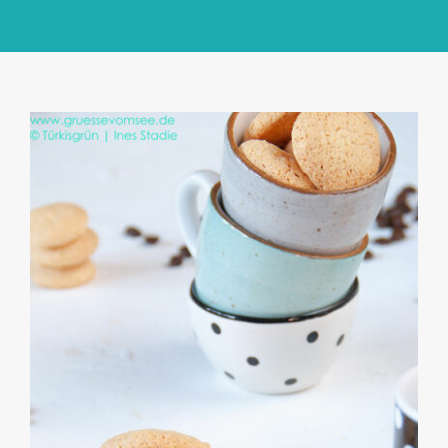
GlücksMond Atelier
Meine Lieblingsblogs
Über mich
Kontakt