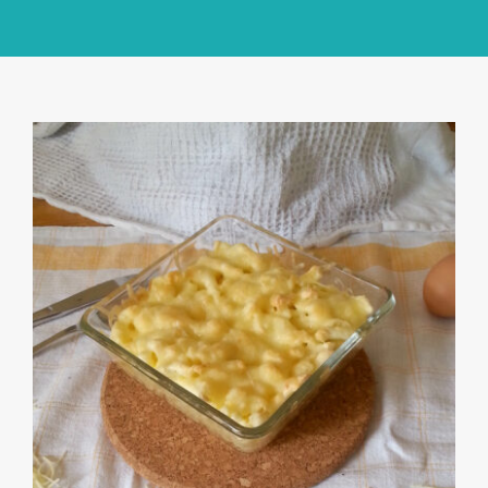
GlücksMond Atelier
Meine Lieblingsblogs
Über mich
Kontakt