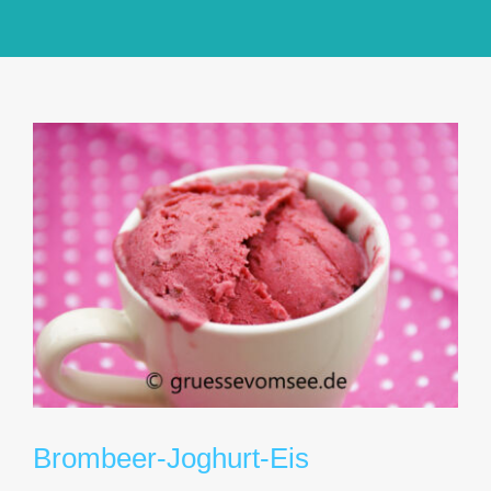
GlücksMond Atelier
Meine Lieblingsblogs
Über mich
Kontakt
Brombeer-Joghurt-Eis