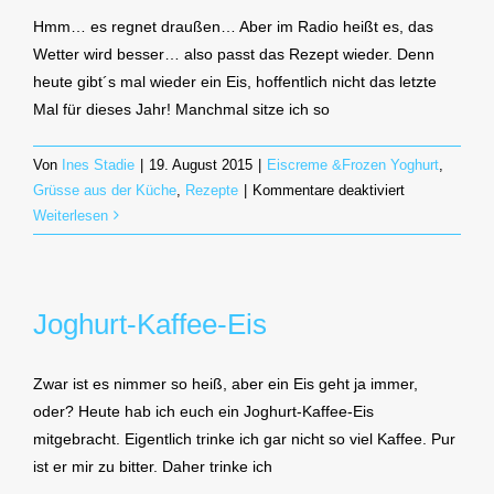
Hmm… es regnet draußen… Aber im Radio heißt es, das
Wetter wird besser… also passt das Rezept wieder. Denn
heute gibt´s mal wieder ein Eis, hoffentlich nicht das letzte
Mal für dieses Jahr! Manchmal sitze ich so
Von
Ines Stadie
|
19. August 2015
|
Eiscreme &Frozen Yoghurt
,
für
Grüsse aus der Küche
,
Rezepte
|
Kommentare deaktiviert
Brombeer-
Weiterlesen
Joghurt-
Eis
Joghurt-Kaffee-Eis
Zwar ist es nimmer so heiß, aber ein Eis geht ja immer,
oder? Heute hab ich euch ein Joghurt-Kaffee-Eis
mitgebracht. Eigentlich trinke ich gar nicht so viel Kaffee. Pur
ist er mir zu bitter. Daher trinke ich