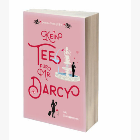
in
Pemberley
(Dorothea
Stiller)