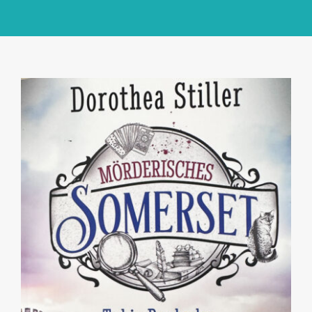
GlücksMond Atelier
Meine Lieblingsblogs
Über mich
Kontakt