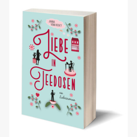
Darcy
(Janina
Venn-
Rosky)*