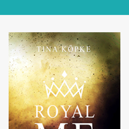
GlücksMond Atelier
Meine Lieblingsblogs
Über mich
Kontakt