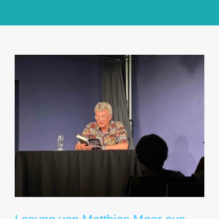
GlücksMond Atelier
Meine Lieblingsblogs
Über mich
Kontakt