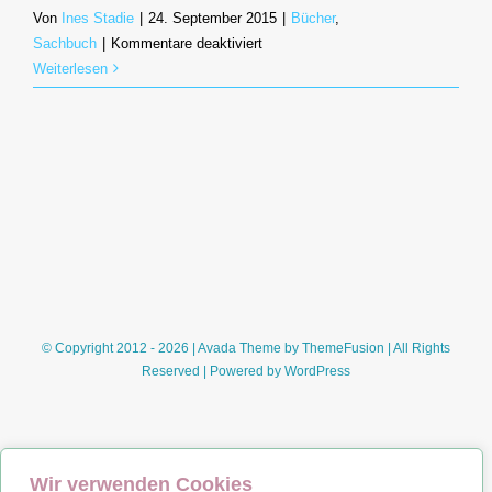
Von
Ines Stadie
|
24. September 2015
|
Bücher
,
für
Sachbuch
|
Kommentare deaktiviert
Frustschutzmittel
Weiterlesen
–
Wie
Sie
es
schaffen,
alles
halb
so
schlimm
oder
doppelt
© Copyright 2012 - 2026 | Avada Theme by
ThemeFusion
| All Rights
so
Reserved | Powered by
WordPress
gut
zu
finden
(Dr.
Wir verwenden Cookies