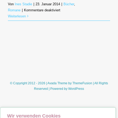
Von
Ines Stadie
|
23. Januar 2014
|
Bücher
,
für
Romane
|
Kommentare deaktiviert
Bob,
Weiterlesen
der
Streuner
–
die
Katze,
die
mein
Leben
veränderte
(James
Bowen)
© Copyright 2012 - 2026 | Avada Theme by
ThemeFusion
| All Rights
Reserved | Powered by
WordPress
Wir verwenden Cookies