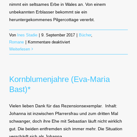
nimmt ein seltsames Erbe in Wales an. Von einem
unbekannten Erblasser bekommt sie ein
heruntergekommenes Pilgercottage vererbt.
Von
Ines Stadie
|
9. September 2017
|
Bücher
,
für
Romane
|
Kommentare deaktiviert
Das
Weiterlesen
Erbe
von
Carreg
Kornblumenjahre (Eva-Maria
Cottage
(Constanze
Bast)*
Wilken)
Vielen lieben Dank für das Rezensionsexemplar. Inhalt:
Johanna ist inzwischen Pfarrersfrau und zum dritten Mal
schwanger, doch ihre Ehe mit Sebastian läuft nicht wirklich
gut. Die beiden entfremden sich immer mehr. Die Situation
verschärft sich als Johanna