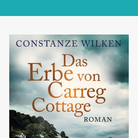
GlücksMond Atelier
Meine Lieblingsblogs
Über mich
Kontakt