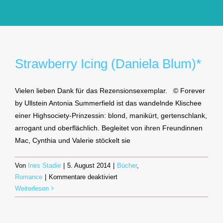
GlücksMond Atelier
Meine Lieblingsblogs
Strawberry Icing (Daniela Blum)*
Über mich
Vielen lieben Dank für das Rezensionsexemplar. © Forever
by Ullstein Antonia Summerfield ist das wandelnde Klischee
Kontakt
einer Highsociety-Prinzessin: blond, manikürt, gertenschlank,
arrogant und oberflächlich. Begleitet von ihren Freundinnen
Mac, Cynthia und Valerie stöckelt sie
Von
Ines Stadie
|
5. August 2014
|
Bücher
,
für
Romance
|
Kommentare deaktiviert
Strawberry
Weiterlesen
Icing
(Daniela
Blum)*