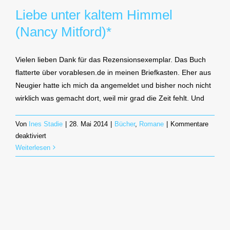
Liebe unter kaltem Himmel
(Nancy Mitford)*
Vielen lieben Dank für das Rezensionsexemplar. Das Buch
flatterte über vorablesen.de in meinen Briefkasten. Eher aus
Neugier hatte ich mich da angemeldet und bisher noch nicht
wirklich was gemacht dort, weil mir grad die Zeit fehlt. Und
Von
Ines Stadie
|
28. Mai 2014
|
Bücher
,
Romane
|
Kommentare
für
deaktiviert
Liebe
Weiterlesen
unter
kaltem
Himmel
(Nancy
Mitford)*