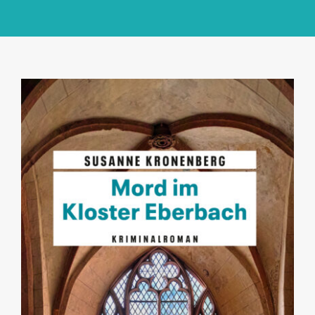
GlücksMond Atelier
Meine Lieblingsblogs
Über mich
Kontakt