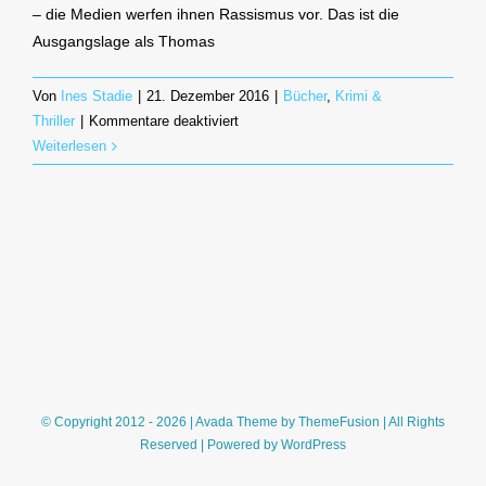
– die Medien werfen ihnen Rassismus vor. Das ist die
Ausgangslage als Thomas
Von
Ines Stadie
|
21. Dezember 2016
|
Bücher
,
Krimi &
für
Thriller
|
Kommentare deaktiviert
Wo
Weiterlesen
kein
Zeuge
ist
(Elizabeth
George)
© Copyright 2012 - 2026 | Avada Theme by
ThemeFusion
| All Rights
Reserved | Powered by
WordPress