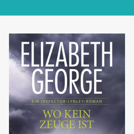
GlücksMond Atelier
Meine Lieblingsblogs
Über mich
Kontakt