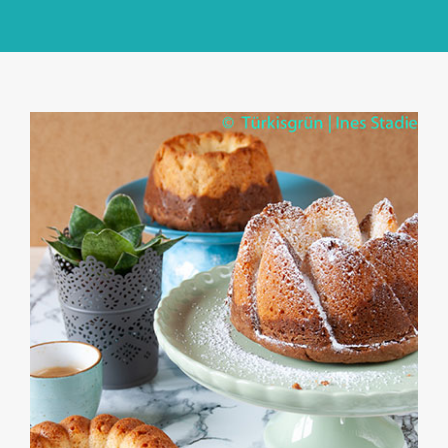
GlücksMond Atelier
Meine Lieblingsblogs
Über mich
Kontakt