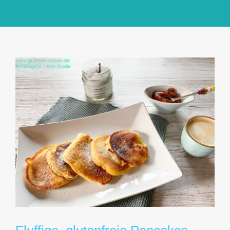
GlücksMond Atelier
Meine Lieblingsblogs
Über mich
Kontakt