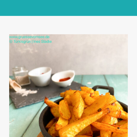
GlücksMond Atelier
Meine Lieblingsblogs
Über mich
Kontakt