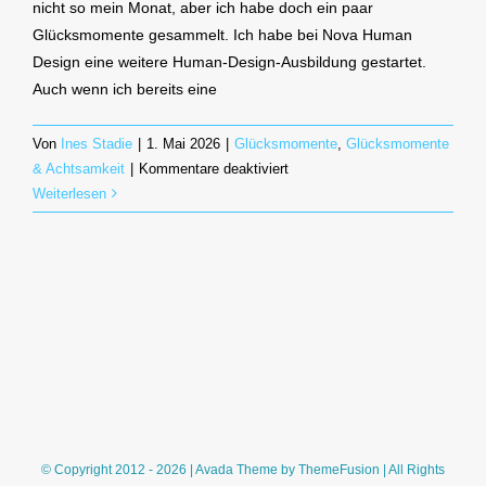
nicht so mein Monat, aber ich habe doch ein paar
Glücksmomente gesammelt. Ich habe bei Nova Human
Design eine weitere Human-Design-Ausbildung gestartet.
Auch wenn ich bereits eine
Von
Ines Stadie
|
1. Mai 2026
|
Glücksmomente
,
Glücksmomente
für
& Achtsamkeit
|
Kommentare deaktiviert
Glücksmomente
Weiterlesen
im
April
2026
© Copyright 2012 - 2026 | Avada Theme by
ThemeFusion
| All Rights