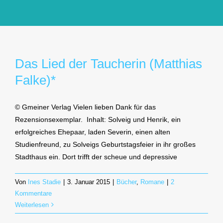
GlücksMond Atelier
Meine Lieblingsblogs
Das Lied der Taucherin (Matthias
Falke)*
Über mich
© Gmeiner Verlag Vielen lieben Dank für das
Kontakt
Rezensionsexemplar. Inhalt: Solveig und Henrik, ein
erfolgreiches Ehepaar, laden Severin, einen alten
Studienfreund, zu Solveigs Geburtstagsfeier in ihr großes
Stadthaus ein. Dort trifft der scheue und depressive
Von
Ines Stadie
|
3. Januar 2015
|
Bücher
,
Romane
|
2
Kommentare
Weiterlesen