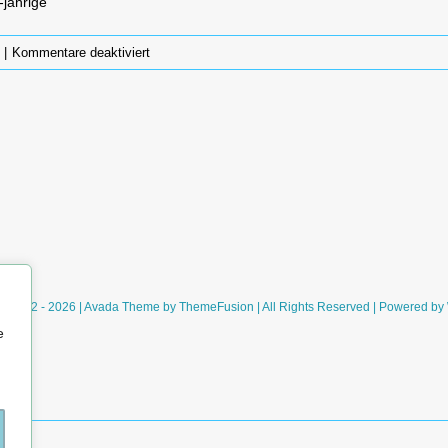
-jährige
für
|
Kommentare deaktiviert
Flavia
de
Luce
–
Vorhang
auf
für
eine
Leiche
(Alan
Bradley)
ht 2012 - 2026 | Avada Theme by
ThemeFusion
| All Rights Reserved | Powered by
e