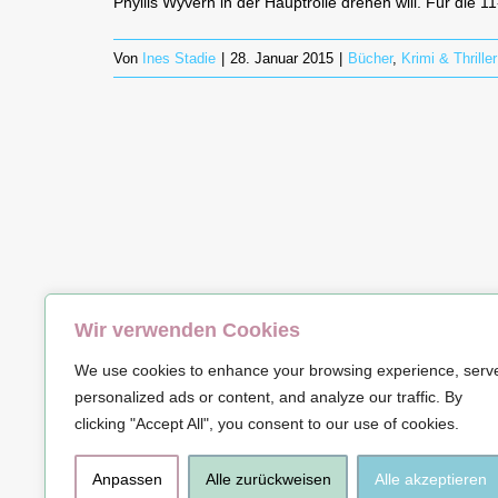
Phyllis Wyvern in der Hauptrolle drehen will. Für die 11
Von
Ines Stadie
|
28. Januar 2015
|
Bücher
,
Krimi & Thriller
Wir verwenden Cookies
© Copyrig
We use cookies to enhance your browsing experience, serv
personalized ads or content, and analyze our traffic. By
clicking "Accept All", you consent to our use of cookies.
Anpassen
Alle zurückweisen
Alle akzeptieren