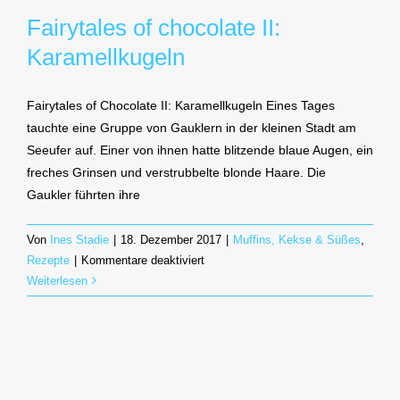
Fairytales of chocolate II:
Karamellkugeln
Fairytales of Chocolate II: Karamellkugeln Eines Tages
tauchte eine Gruppe von Gauklern in der kleinen Stadt am
Seeufer auf. Einer von ihnen hatte blitzende blaue Augen, ein
freches Grinsen und verstrubbelte blonde Haare. Die
Gaukler führten ihre
Von
Ines Stadie
|
18. Dezember 2017
|
Muffins, Kekse & Süßes
,
für
Rezepte
|
Kommentare deaktiviert
Fairytales
Weiterlesen
of
chocolate
II:
Karamellkugeln