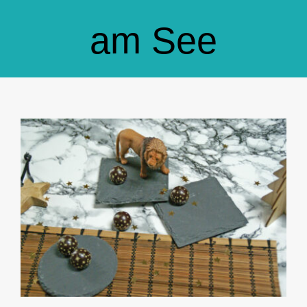
GlücksMond Atelier
am See
Meine Lieblingsblogs
Über mich
Kontakt