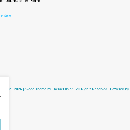
en Journalisten Pierre.
entare
ht 2012 - 2026 | Avada Theme by
ThemeFusion
| All Rights Reserved | Powered by
e