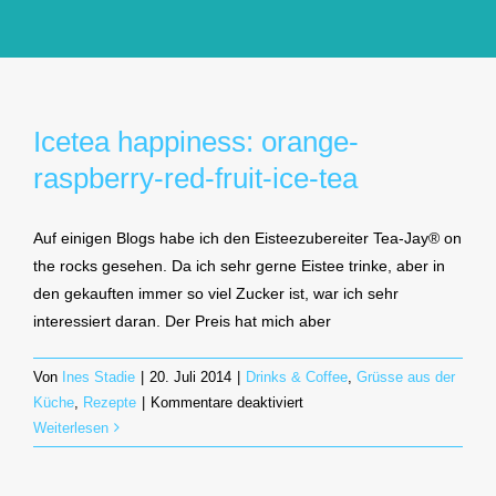
GlücksMond Atelier
Meine Lieblingsblogs
Icetea happiness: orange-
raspberry-red-fruit-ice-tea
Über mich
Auf einigen Blogs habe ich den Eisteezubereiter Tea-Jay® on
Kontakt
the rocks gesehen. Da ich sehr gerne Eistee trinke, aber in
den gekauften immer so viel Zucker ist, war ich sehr
interessiert daran. Der Preis hat mich aber
Von
Ines Stadie
|
20. Juli 2014
|
Drinks & Coffee
,
Grüsse aus der
für
Küche
,
Rezepte
|
Kommentare deaktiviert
Icetea
Weiterlesen
happiness:
orange-