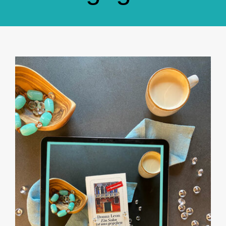
GlücksMond Atelier
Meine Lieblingsblogs
Über mich
Kontakt