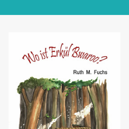
GlücksMond Atelier
Meine Lieblingsblogs
Über mich
Kontakt