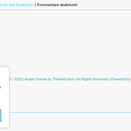
für
d um den Bodensee
|
Kommentare deaktiviert
Ein
schöner
Herbsttag
auf
der
Insel
Mainau
ht 2012 - 2026 | Avada Theme by
ThemeFusion
| All Rights Reserved | Powered by
e