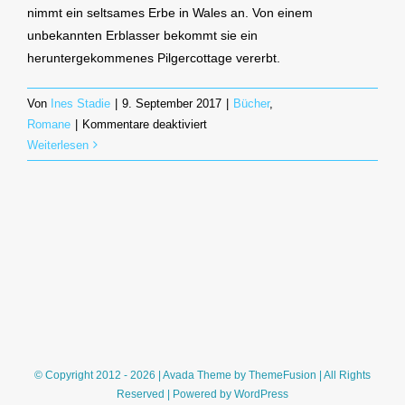
nimmt ein seltsames Erbe in Wales an. Von einem
unbekannten Erblasser bekommt sie ein
heruntergekommenes Pilgercottage vererbt.
Von
Ines Stadie
|
9. September 2017
|
Bücher
,
für
Romane
|
Kommentare deaktiviert
Das
Weiterlesen
Erbe
von
Carreg
Cottage
(Constanze
Wilken)
© Copyright 2012 - 2026 | Avada Theme by
ThemeFusion
| All Rights
Reserved | Powered by
WordPress