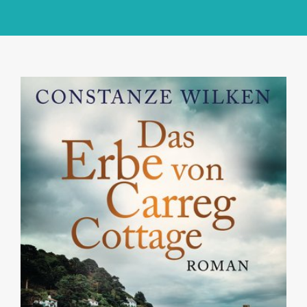
GlücksMond Atelier
Meine Lieblingsblogs
Über mich
Kontakt