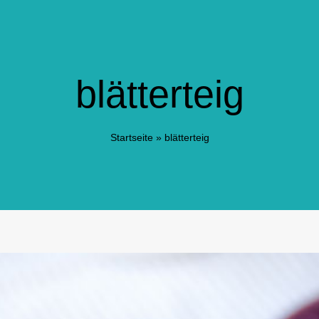
blätterteig
Startseite
»
blätterteig