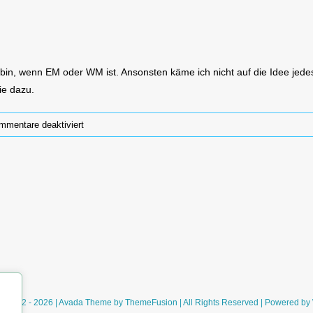
 bin, wenn EM oder WM ist. Ansonsten käme ich nicht auf die Idee je
e dazu.
für
mmentare deaktiviert
Blätterteigvariationen
ht 2012 - 2026 | Avada Theme by
ThemeFusion
| All Rights Reserved | Powered by