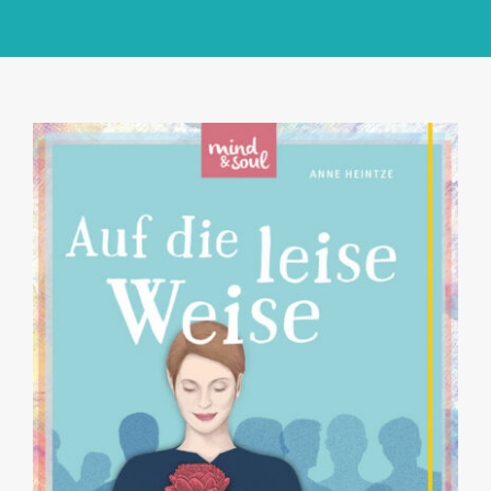
GlücksMond Atelier
Meine Lieblingsblogs
Über mich
Kontakt