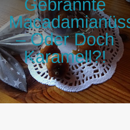
Gebrannte
GlücksMond Atelier
Macadamianüs
Meine Lieblingsblogs
– Oder Doch
Über mich
Karamell?!
Kontakt