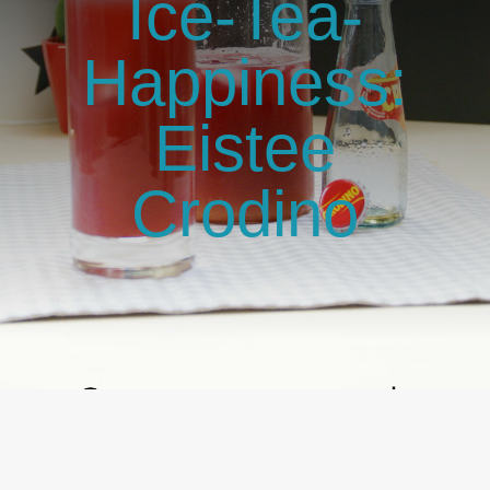
Ice-Tea-
GlücksMond Atelier
Happiness:
Meine Lieblingsblogs
Eistee
Über mich
Crodino
Kontakt