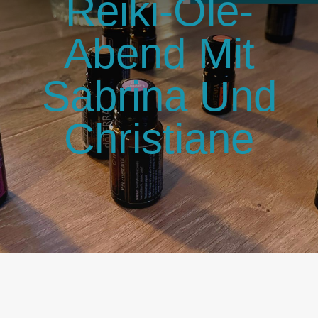
Reiki-Öle-
GlücksMond Atelier
Abend Mit
Meine Lieblingsblogs
Sabrina Und
Über mich
Christiane
Kontakt