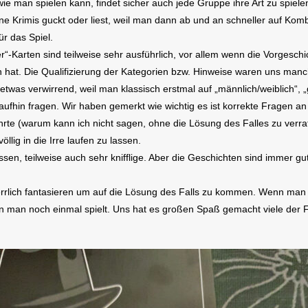
wie man spielen kann, findet sicher auch jede Gruppe ihre Art zu spiele
erne Krimis guckt oder liest, weil man dann ab und an schneller auf Ko
ür das Spiel.
r“-Karten sind teilweise sehr ausführlich, vor allem wenn die Vorges
 hat. Die Qualifizierung der Kategorien bzw. Hinweise waren uns manch
etwas verwirrend, weil man klassisch erstmal auf „männlich/weiblich“, 
hin fragen. Wir haben gemerkt wie wichtig es ist korrekte Fragen an 
hrte (warum kann ich nicht sagen, ohne die Lösung des Falles zu verra
llig in die Irre laufen zu lassen.
 lassen, teilweise auch sehr knifflige. Aber die Geschichten sind immer g
errlich fantasieren um auf die Lösung des Falls zu kommen. Wenn man a
 man noch einmal spielt. Uns hat es großen Spaß gemacht viele der Fä