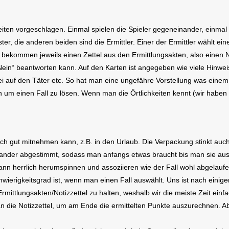
eiten vorgeschlagen. Einmal spielen die Spieler gegeneinander, einmal
, die anderen beiden sind die Ermittler. Einer der Ermittler wählt eine 
er bekommen jeweils einen Zettel aus den Ermittlungsakten, also einen 
Nein“ beantworten kann. Auf den Karten ist angegeben wie viele Hinweise
drei auf den Täter etc. So hat man eine ungefähre Vorstellung was eine
m einen Fall zu lösen. Wenn man die Örtlichkeiten kennt (wir haben z.
uch gut mitnehmen kann, z.B. in den Urlaub. Die Verpackung stinkt auc
ander abgestimmt, sodass man anfangs etwas braucht bis man sie ause
nn herrlich herumspinnen und assoziieren wie der Fall wohl abgelaufen 
chwierigkeitsgrad ist, wenn man einen Fall auswählt. Uns ist nach einige
Ermittlungsakten/Notizzettel zu halten, weshalb wir die meiste Zeit ei
man die Notizzettel, um am Ende die ermittelten Punkte auszurechnen. A