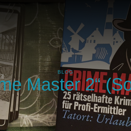
BLOG
ime Master 2“ (So