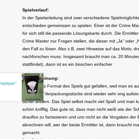
Spielverlauf:
In der Spielanleitung sind zwei verschiedene Spielmöglichk
entschieden gemeinsam zu spielen. Einer ist der Crime Master
für sich still die passende Lösungskarte durch. Die Ermittl
Crime Master nur Fragen stellen, die dieser mit „Ja“ oder „
den Fall zu lösen. Also z.B. zwei Hinweise auf das Motiv, 
nachforschen muss. Insgesamt braucht man ca. 20 Minuten u
stattfindet), dann ist es ein bisschen einfacher.
Unsere Meinung:
amplayer“
Uns hat das Format des Spiels gut gefallen, weil man es a
Die beiden Verpackungsstücke sind wieder sehr eng aufein
sicher ändern. Das Spiel selbst macht viel Spaß und man ka
schön knifflig. Das gute ist, dass man nicht weiß wie der S
drauflos zu fantasieren und uns nicht an die Vorgaben der 
abrechnen will, wer der beste Ermittler ist, dann braucht 
gemacht.