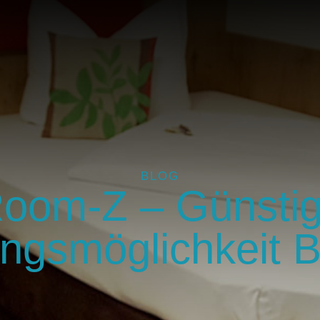
BLOG
oom-Z – Günsti
ngsmöglichkeit 