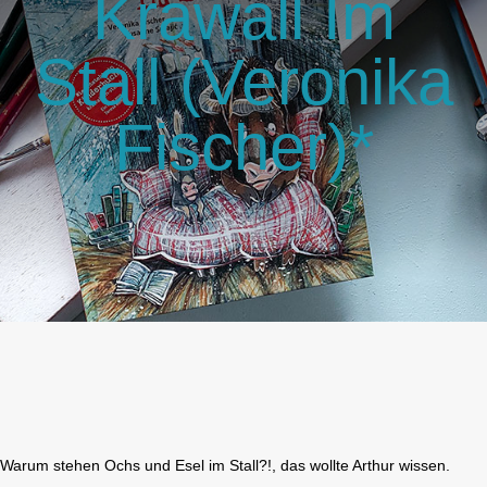
Krawall Im
GlücksMond Atelier
Stall (Veronika
Meine Lieblingsblogs
Fischer)*
Über mich
Kontakt
Warum stehen Ochs und Esel im Stall?!, das wollte Arthur wissen.