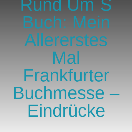
Rund Um´s
GlücksMond Atelier
Buch: Mein
Meine Lieblingsblogs
Allererstes
Über mich
Mal
Kontakt
Frankfurter
Buchmesse –
Eindrücke