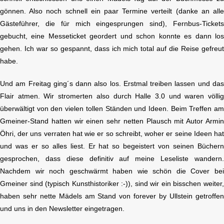
gönnen. Also noch schnell ein paar Termine verteilt (danke an all
Gästeführer, die für mich eingesprungen sind), Fernbus-Ticket
gebucht, eine Messeticket geordert und schon konnte es dann lo
gehen. Ich war so gespannt, dass ich mich total auf die Reise gefreu
habe.
Und am Freitag ging´s dann also los. Erstmal treiben lassen und da
Flair atmen. Wir stromerten also durch Halle 3.0 und waren völli
überwältigt von den vielen tollen Ständen und Ideen. Beim Treffen a
Gmeiner-Stand hatten wir einen sehr netten Plausch mit Autor Armi
Öhri, der uns verraten hat wie er so schreibt, woher er seine Ideen ha
und was er so alles liest. Er hat so begeistert von seinen Bücher
gesprochen, dass diese definitiv auf meine Leseliste wandern
Nachdem wir noch geschwärmt haben wie schön die Cover be
Gmeiner sind (typisch Kunsthistoriker :-)), sind wir ein bisschen weiter
haben sehr nette Mädels am Stand von forever by Ullstein getroffe
und uns in den Newsletter eingetragen.