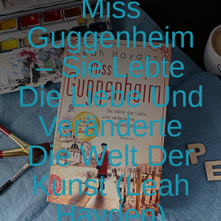
Miss
GlücksMond Atelier
Guggenheim
Meine Lieblingsblogs
– Sie Lebte
Über mich
Die Liebe Und
Kontakt
Veränderte
Die Welt Der
Kunst (Leah
Hayden)