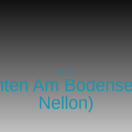
BLOG
hten Am Bodens
Nellon)