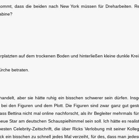
uskommt, dass die beiden nach New York müssen für Dreharbeiten. Rei
abine?
rplatzten auf dem trockenen Boden und hinterließen kleine dunkle Krei
irche betraten.
 handelt, aber sie hätte ruhig ein bisschen schwerer sein dürfen. Ins
i den Figuren und dem Plott. Die Figuren sind zwar ganz gut gestric
dass Bettina nicht mal online nachforscht, als ihr Begleiter mehrmals f
neue Star am deutschen Schauspielhimmel sein soll. Ich hätte es realis
esten Celebrity-Zeitschrift, die über Ricks Verlobung mit seiner Kollegi
 Rick ein bisschen zu schnell jedes Mal verzeiht, für des, dass man je