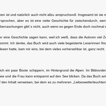
ben ist und natürlich auch nicht allzu anspruchsvoll. Insgesamt ist s
prochen, aber es ist eine nette Geschichte für zwischendurch, wenn
erraschungen gibt´s nicht, auch wenn es gegen Ende doch nochmal ei
ber eine Geschichte sagen kann, weil ich weiß, dass die Autoren viel Ze
kommt. Ich denke, das Buch wird auch viele begeisterte Leserinnen finde
sen hatte, kam mir eins, bei dem vieles vorhersehbar ist, ganz recht.
h ein paar Boote schippern, im Hintergrund die Alpen. Im Bildvorde
ee und die Frau kann entspannt auf den See blicken. Da das Buch am 
auf den Inhalt verweisen, bei dem es zu mehreren „Liebeswetterleuchten