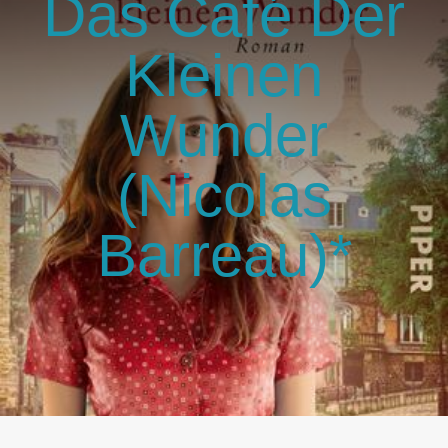
Das Café Der
GlücksMond Atelier
Kleinen
Meine Lieblingsblogs
Wunder
Über mich
(Nicolas
Kontakt
Barreau)*