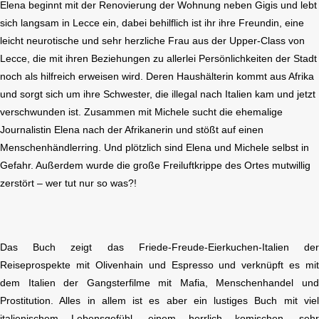
Elena beginnt mit der Renovierung der Wohnung neben Gigis und lebt
sich langsam in Lecce ein, dabei behilflich ist ihr ihre Freundin, eine
leicht neurotische und sehr herzliche Frau aus der Upper-Class von
Lecce, die mit ihren Beziehungen zu allerlei Persönlichkeiten der Stadt
noch als hilfreich erweisen wird. Deren Haushälterin kommt aus Afrika
und sorgt sich um ihre Schwester, die illegal nach Italien kam und jetzt
verschwunden ist. Zusammen mit Michele sucht die ehemalige
Journalistin Elena nach der Afrikanerin und stößt auf einen
Menschenhändlerring. Und plötzlich sind Elena und Michele selbst in
Gefahr. Außerdem wurde die große Freiluftkrippe des Ortes mutwillig
zerstört – wer tut nur so was?!
Das Buch zeigt das Friede-Freude-Eierkuchen-Italien de
Reiseprospekte mit Olivenhain und Espresso und verknüpft es mi
dem Italien der Gangsterfilme mit Mafia, Menschenhandel un
Prostitution. Alles in allem ist es aber ein lustiges Buch mit vie
italienischem Lebensgefühl, einem herrlich komischen, seh