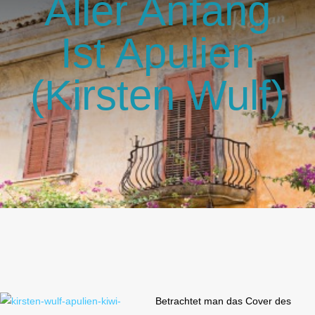
Aller Anfang
GlücksMond Atelier
Ist Apulien
Meine Lieblingsblogs
(Kirsten Wulf)
Über mich
Kontakt
Betrachtet man das Cover des