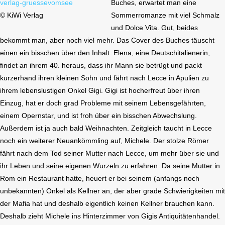
Buches, erwartet man eine
© KiWi Verlag
Sommerromanze mit viel Schmalz
und Dolce Vita. Gut, beides
bekommt man, aber noch viel mehr. Das Cover des Buches täuscht
einen ein bisschen über den Inhalt. Elena, eine Deutschitalienerin,
findet an ihrem 40. heraus, dass ihr Mann sie betrügt und packt
kurzerhand ihren kleinen Sohn und fährt nach Lecce in Apulien zu
ihrem lebenslustigen Onkel Gigi. Gigi ist hocherfreut über ihren
Einzug, hat er doch grad Probleme mit seinem Lebensgefährten,
einem Opernstar, und ist froh über ein bisschen Abwechslung.
Außerdem ist ja auch bald Weihnachten. Zeitgleich taucht in Lecce
noch ein weiterer Neuankömmling auf, Michele. Der stolze Römer
fährt nach dem Tod seiner Mutter nach Lecce, um mehr über sie und
ihr Leben und seine eigenen Wurzeln zu erfahren. Da seine Mutter in
Rom ein Restaurant hatte, heuert er bei seinem (anfangs noch
unbekannten) Onkel als Kellner an, der aber grade Schwierigkeiten mit
der Mafia hat und deshalb eigentlich keinen Kellner brauchen kann.
Deshalb zieht Michele ins Hinterzimmer von Gigis Antiquitätenhandel.