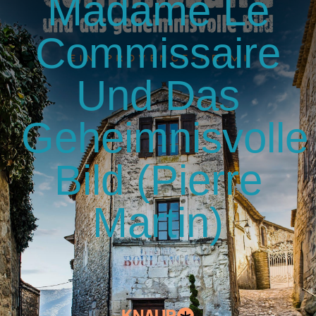
Madame Le
GlücksMond Atelier
Commissaire
Meine Lieblingsblogs
Und Das
Über mich
Geheimnisvolle
Kontakt
Bild (Pierre
Martin)