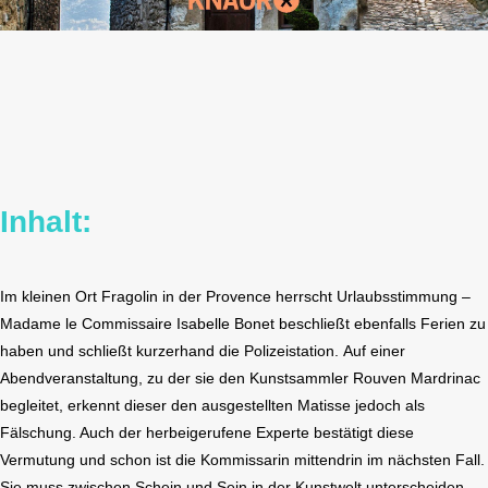
Inhalt:
Im kleinen Ort Fragolin in der Provence herrscht Urlaubsstimmung –
Madame le Commissaire Isabelle Bonet beschließt ebenfalls Ferien zu
haben und schließt kurzerhand die Polizeistation. Auf einer
Abendveranstaltung, zu der sie den Kunstsammler Rouven Mardrinac
begleitet, erkennt dieser den ausgestellten Matisse jedoch als
Fälschung. Auch der herbeigerufene Experte bestätigt diese
Vermutung und schon ist die Kommissarin mittendrin im nächsten Fall.
Sie muss zwischen Schein und Sein in der Kunstwelt unterscheiden