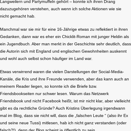
Langweilern und Partymuffeln gehört – konnte ich ihren Drang
dazuzugehören verstehen, auch wenn ich solche Aktionen wie sie
nicht gemacht hab.
Manchmal war sie mir für eine 16-Jährige etwas zu reflektiert in ihren
Gedanken, dann war es eher ein Chicklit-Roman mit junger Heldin als
ein Jugendbuch. Aber man merkt in der Geschichte sehr deutlich, dass
die Autorin sich mit England und englischen Gewohnheiten auskennt
und wohl auch selbst schon häufiger im Land war.
Etwas verwirrend waren die vielen Darstellungen der Social-Media-
Kanäle, die Kris und ihre Freunde verwenden, aber das kann auch an
meinem Reader liegen, so konnte ich die Briefe bzw.
Friendsbookseiten nur schwer lesen. Warum das Netzwerk
Friendsbook und nicht Facebook heißt, ist mir nicht klar, aber vielleicht
gibt es da rechtliche Gründe? Auch Kristins Überlegung irgendwann
mal im Blog, dass sie nicht will, dass die „falschen Leute “ (also ihr Ex
und seine neue Tussi) mitlesen, hab ich nicht ganz verstanden (oder
falsch?!), denn der Blog scheint ja öffentlich zu sein.