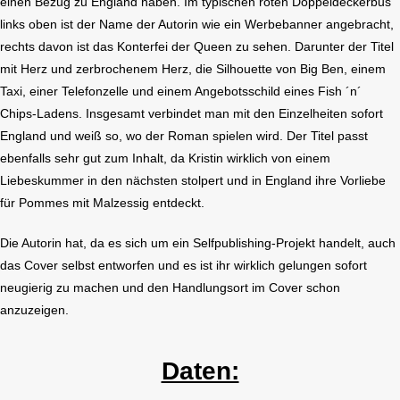
einen Bezug zu England haben. Im typischen roten Doppeldeckerbus
links oben ist der Name der Autorin wie ein Werbebanner angebracht,
rechts davon ist das Konterfei der Queen zu sehen. Darunter der Titel
mit Herz und zerbrochenem Herz, die Silhouette von Big Ben, einem
Taxi, einer Telefonzelle und einem Angebotsschild eines Fish ´n´
Chips-Ladens. Insgesamt verbindet man mit den Einzelheiten sofort
England und weiß so, wo der Roman spielen wird. Der Titel passt
ebenfalls sehr gut zum Inhalt, da Kristin wirklich von einem
Liebeskummer in den nächsten stolpert und in England ihre Vorliebe
für Pommes mit Malzessig entdeckt.
Die Autorin hat, da es sich um ein Selfpublishing-Projekt handelt, auch
das Cover selbst entworfen und es ist ihr wirklich gelungen sofort
neugierig zu machen und den Handlungsort im Cover schon
anzuzeigen.
Daten: