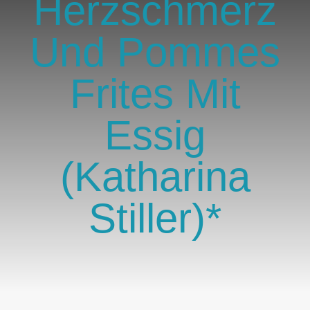
Herzschmerz
GlücksMond Atelier
Und Pommes
Meine Lieblingsblogs
Frites Mit
Über mich
Essig
Kontakt
(Katharina
Stiller)*